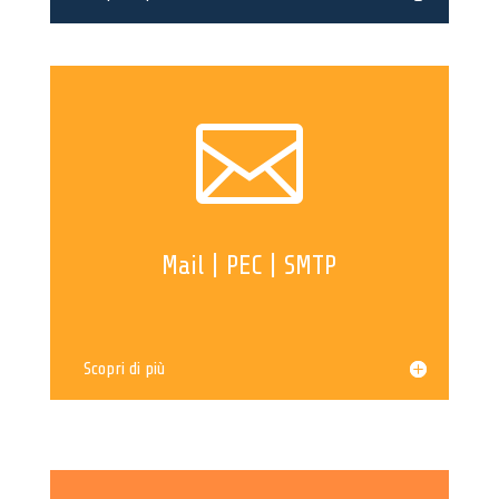

Mail | PEC | SMTP
Scopri di più