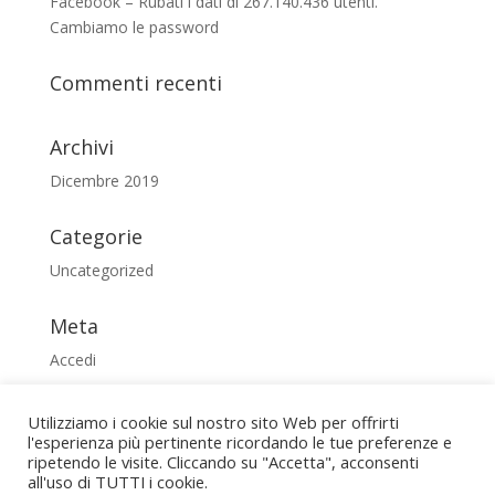
Facebook – Rubati i dati di 267.140.436 utenti.
Cambiamo le password
Commenti recenti
Archivi
Dicembre 2019
Categorie
Uncategorized
Meta
Accedi
Feed dei contenuti
Utilizziamo i cookie sul nostro sito Web per offrirti
Feed dei commenti
l'esperienza più pertinente ricordando le tue preferenze e
WordPress.org
ripetendo le visite. Cliccando su "Accetta", acconsenti
all'uso di TUTTI i cookie.